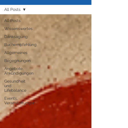
All Posts
All Posts
Wissenswertes
Danksagung
Buchempfehlung
Allgemeines
Begegnungen
Angebote,
Ankündigungen
Gesundheit
und
Lifebalance
Events,
Veranstaltungen