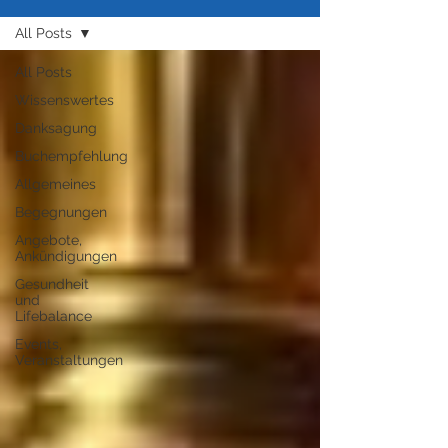
All Posts
All Posts
Wissenswertes
Danksagung
Buchempfehlung
Allgemeines
Begegnungen
Angebote,
Ankündigungen
Gesundheit
und
Lifebalance
Events,
Veranstaltungen