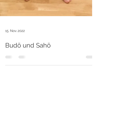
15. Nov. 2022
Budō und Sahō