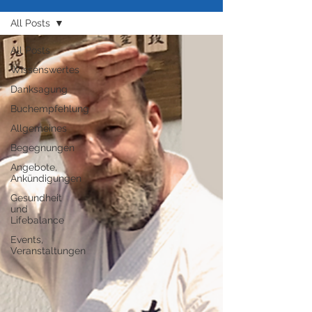
All Posts
All Posts
Wissenswertes
Danksagung
Buchempfehlung
Allgemeines
Begegnungen
Angebote,
Ankündigungen
Gesundheit
und
Lifebalance
Events,
Veranstaltungen